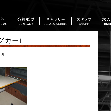
こだわり
会社概要
実績
スタッ
グカー1
年5月